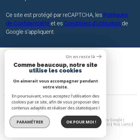
Ce site est protégé par reCAPTCHA, les
Politiques
de Confidentialité
et es
Conditions d'utilisation
de
Google s'appliquent.
On en reste là
SE CONNECTER
Comme beaucoup, notre site
utilise les cookies
ESPACE PROPRIÉTAIRE
On aimerait vous accompagner pendant
votre visite.
En poursuivant, vous acceptez l'utilisation des
cookies par ce site, afin de vous proposer des
contenus adaptés et réaliser des statistiques !
© 2026 | Tous droits réservés | Traduction powered by Google |
PARAMÉTRER
OK POUR MOI !
Nos Honoraires
Plan Du Site
Mentions Légales
Admin
Nos Liens
Politique RGPD
Cookies