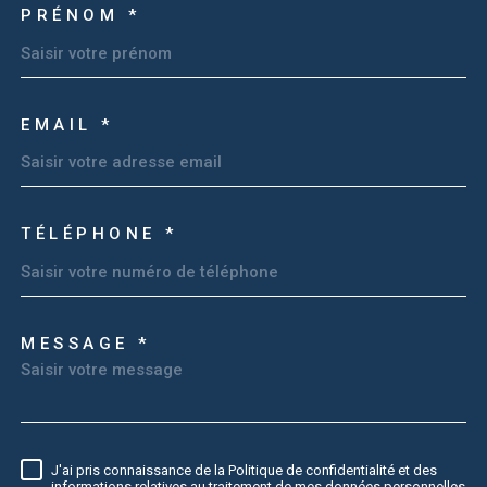
PRÉNOM *
EMAIL *
TÉLÉPHONE *
MESSAGE *
TRAD_MELTEM_VOREDEM
J'ai pris connaissance de la Politique de confidentialité et des
RÈGLEMENTATION
informations relatives au traitement de mes données personnelles