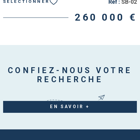
Réf :
SB-02
SÉLECTIONNER
un espace de rangement supplémentaire. Grâce à sa
disposition en duplex et à son emplacement
260 000 €
exceptionnel, ce bien est idéal pour un investissement
locatif , une colocation ou une résidence principale au
cœur d’un quartier emblématique de Lyon. Croix-
Rousse – emplacement premium Surface : 60 m² 2
chambres Cave incluse Bien rare sur le secteur – à
visiter sans tarder.
CONFIEZ-NOUS VOTRE
RECHERCHE
EN SAVOIR +