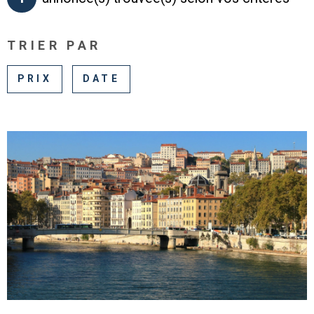
CHAMPS
TEXTE
PLUS DE CRITÈRES
NOUS CON
TRIER PAR
CHAMPS
TEXTE
RECHERCHER
PRIX
DATE
RÉFÉRENCE
VOIR LE BIEN