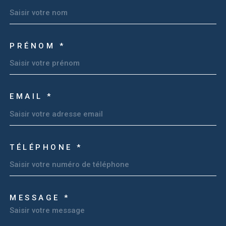
PRÉNOM *
EMAIL *
TÉLÉPHONE *
MESSAGE *
TRAD_MELTEM_VOREDEM