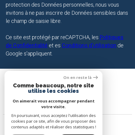
protection des Données personnelles, nous vous
invitons à ne pas inscrire de Données sensibles dans
le champ de saisie libre.
Ce site est protégé par reCAPTCHA, les
Politiques
de Confidentialité
et es
Conditions d'utilisation
de
Google s'appliquent.
On en reste là
SE CONNECTER
Comme beaucoup, notre site
utilise les cookies
ESPACE PROPRIÉTAIRE
On aimerait vous accompagner pendant
votre visite.
En poursuivant, vous acceptez l'utilisation des
cookies par ce site, afin de vous proposer des
contenus adaptés et réaliser des statistiques !