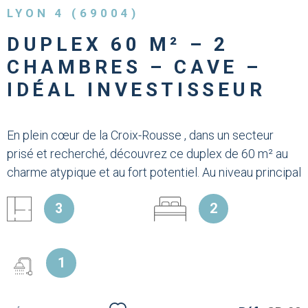
LYON 4 (69004)
DUPLEX 60 M² – 2
CHAMBRES – CAVE –
IDÉAL INVESTISSEUR
En plein cœur de la Croix-Rousse , dans un secteur
prisé et recherché, découvrez ce duplex de 60 m² au
charme atypique et au fort potentiel. Au niveau principal
, l’appartement offre une agréable pièce de vie
3
2
lumineuse avec cuisine ouverte , idéale pour recevoir
et profiter d’un espace convivial. Un escalier mène au
niveau inférieur , qui se compose : d’un second espace
1
de vie , parfait comme salon TV, bureau ou espace
détente, de deux chambres , d’une salle d’eau
fonctionnelle . Une cave complète ce bien, apportant