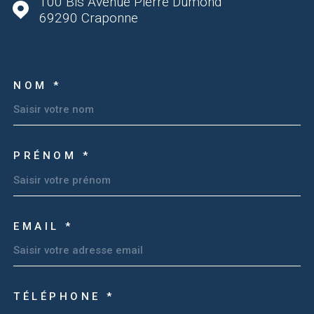
100 Bis Avenue Pierre Dumond
69290
Craponne
NOM *
TRAD_MELTEM_VOSCOOR
PRÉNOM *
EMAIL *
TÉLÉPHONE *