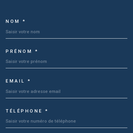
NOM *
TRAD_MELTEM_VOSCOOR
PRÉNOM *
EMAIL *
TÉLÉPHONE *