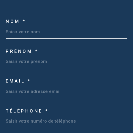
NOM *
TRAD_MELTEM_VOSCOOR
PRÉNOM *
EMAIL *
TÉLÉPHONE *